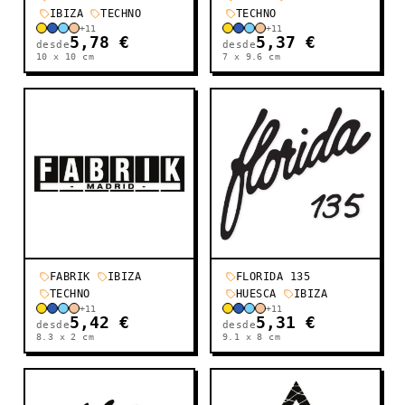
IBIZA
TECHNO
TECHNO
+
11
+
11
5,78 €
5,37 €
desde
desde
10 x 10
cm
7 x 9.6
cm
FABRIK
IBIZA
FLORIDA 135
TECHNO
HUESCA
IBIZA
+
11
+
11
5,42 €
5,31 €
desde
desde
8.3 x 2
cm
9.1 x 8
cm