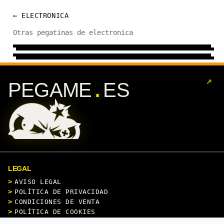
← ELECTRONICA
TECHNO
Otras pegatinas de electronica
DJ
95 DISEÑOS
→
119 DISEÑOS
→
↗
.
PEGAME
ES
LEGAL
AVISO LEGAL
POLÍTICA DE PRIVACIDAD
CONDICIONES DE VENTA
POLÍTICA DE COOKIES