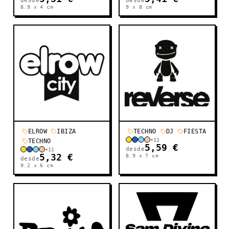
desde
desde
8.9 x 4
cm
9 x 8
cm
ELROW
IBIZA
TECHNO
DJ
FIESTA
+
11
TECHNO
5,59 €
desde
+
11
5,32 €
8.9 x 7
cm
desde
9.2 x 6
cm