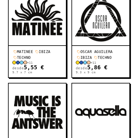
MATINEE
IBIZA
OSCAR AGUILERA
TECHNO
IBIZA
TECHNO
+
11
+
11
5,55 €
5,86 €
desde
desde
9.7 x 7
cm
9.3 x 9
cm