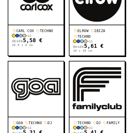
CARL COX
TECHNO
ELROW
IBIZA
+
11
TECHNO
5,58 €
desde
+
11
10.9 x 6
cm
5,61 €
desde
10 x 10
cm
GOA
TECHNO
DJ
TECHNO
DJ
FAMILY
+
11
+
11
5,31 €
5,41 €