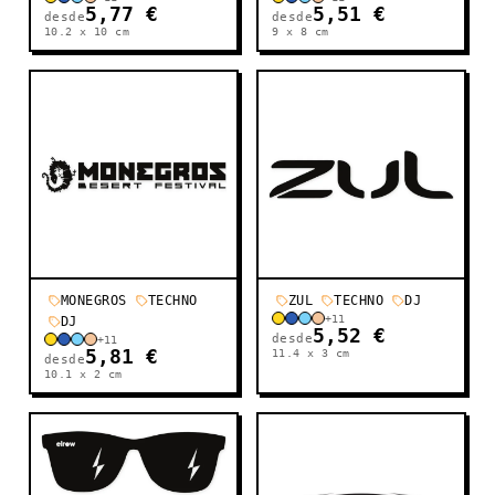
5,77 €
5,51 €
desde
desde
10.2 x 10
cm
9 x 8
cm
MONEGROS
TECHNO
ZUL
TECHNO
DJ
+
11
DJ
5,52 €
desde
+
11
5,81 €
11.4 x 3
cm
desde
10.1 x 2
cm