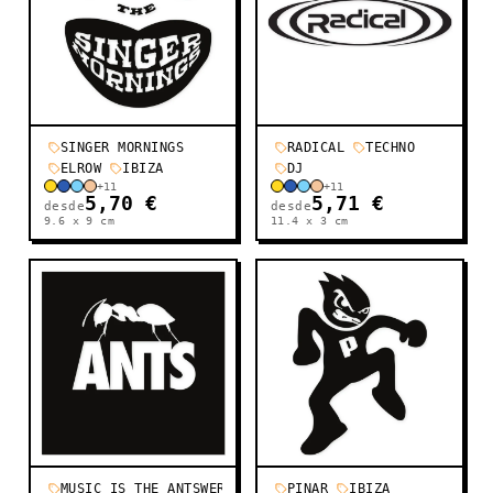
SINGER MORNINGS
RADICAL
TECHNO
ELROW
IBIZA
DJ
+
11
+
11
5,70 €
5,71 €
desde
desde
9.6 x 9
cm
11.4 x 3
cm
MUSIC IS THE ANTSWER
PINAR
IBIZA