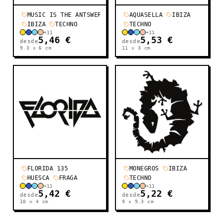
MUSIC IS THE ANTSWER
AQUASELLA
IBIZA
IBIZA
TECHNO
TECHNO
+
11
+
11
5,46 €
5,53 €
desde
desde
9.3 x 6
cm
11 x 3
cm
FLORIDA 135
MONEGROS
IBIZA
HUESCA
FRAGA
TECHNO
+
11
+
11
5,42 €
5,22 €
desde
desde
10 x 4
cm
9 x 9.3
cm