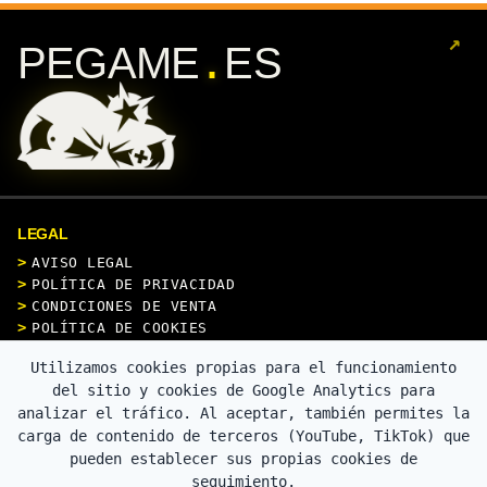
↗
.
PEGAME
ES
LEGAL
AVISO LEGAL
POLÍTICA DE PRIVACIDAD
CONDICIONES DE VENTA
POLÍTICA DE COOKIES
Utilizamos cookies propias para el funcionamiento
CONTACTO
del sitio y cookies de Google Analytics para
analizar el tráfico. Al aceptar, también permites la
carga de contenido de terceros (YouTube, TikTok) que
pueden establecer sus propias cookies de
PAGO SEGURO
seguimiento.