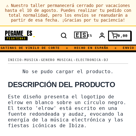
⚠
Nuestro taller permanecerá cerrado por vacaciones
hasta el 10 de agosto. Puedes realizar tu pedido con
total normalidad, pero los envíos se reanudarán a
partir de esa fecha. ¡Gracias por tu paciencia!
PEGAME
ES
.
🇪🇸
0,00
ES
PEGATINAS
GATINAS DE VINILO DE CORTE
◆
HECHO EN ESPAÑA
◆
ENVIO 
ELROW · IBIZA · HOUSE · FIESTA · TECHNO · DJ
INICIO
MUSICA
GENERO MUSICAL
ELECTRONICA
DJ
ELROW · IBIZA · HOUSE · F
No se pudo cargar el producto.
DESCRIPCIÓN DEL PRODUCTO
Este diseño presenta el logotipo de
elrow en blanco sobre un círculo negro.
El texto 'elrow' está escrito en una
fuente redondeada y audaz, evocando la
energía de la música electrónica y las
fiestas icónicas de Ibiza.