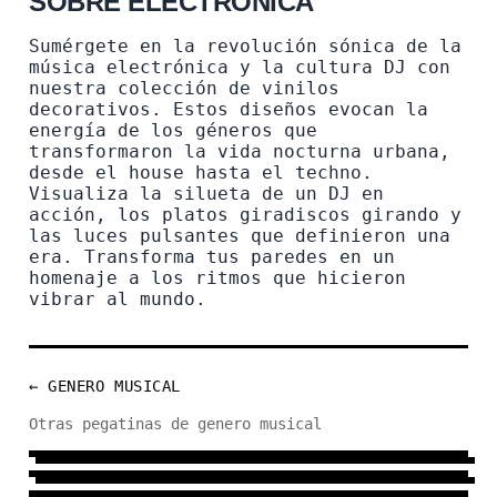
SOBRE ELECTRONICA
Sumérgete en la revolución sónica de la
música electrónica y la cultura DJ con
nuestra colección de vinilos
decorativos. Estos diseños evocan la
energía de los géneros que
transformaron la vida nocturna urbana,
desde el house hasta el techno.
Visualiza la silueta de un DJ en
acción, los platos giradiscos girando y
las luces pulsantes que definieron una
era. Transforma tus paredes en un
homenaje a los ritmos que hicieron
vibrar al mundo.
← GENERO MUSICAL
FLAMENCO
Otras pegatinas de genero musical
METAL
7 DISEÑOS
→
INDIE
24 DISEÑOS
→
HEAVY
10 DISEÑOS
→
ROCK
31 DISEÑOS
→