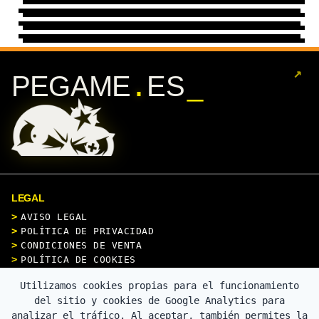
REGGAE
72 DISEÑOS
→
13 DISEÑOS
→
↗
.
PEGAME
ES
LEGAL
AVISO LEGAL
POLÍTICA DE PRIVACIDAD
CONDICIONES DE VENTA
POLÍTICA DE COOKIES
Utilizamos cookies propias para el funcionamiento
CONTACTO
del sitio y cookies de Google Analytics para
analizar el tráfico. Al aceptar, también permites la