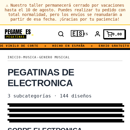
⚠
Nuestro taller permanecerá cerrado por vacaciones
hasta el 10 de agosto. Puedes realizar tu pedido con
total normalidad, pero los envíos se reanudarán a
partir de esa fecha. ¡Gracias por tu paciencia!
PEGAME
ES
.
🇪🇸
0,00
ES
PEGATINAS
E VINILO DE CORTE
◆
HECHO EN ESPAÑA
◆
ENVIO GRATUITO 
ELECTRONICA
INICIO
MUSICA
GENERO MUSICAL
PEGATINAS DE
ELECTRONICA
TECHNO
3
subcategorías
·
144
diseños
HOUSE
95 DISEÑOS
→
DJ
64 DISEÑOS
→
MÁS DISEÑOS
119 DISEÑOS
→
19 DISEÑOS
→