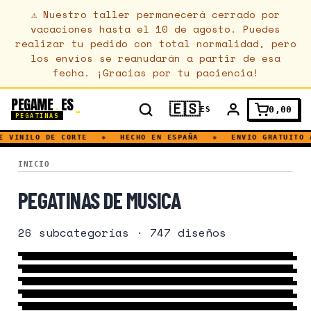
⚠
Nuestro taller permanecerá cerrado por
vacaciones hasta el 10 de agosto. Puedes
realizar tu pedido con total normalidad, pero
los envíos se reanudarán a partir de esa
fecha. ¡Gracias por tu paciencia!
PEGAME
ES
.
🇪🇸
0,00
ES
PEGATINAS
 VINILO DE CORTE
◆
HECHO EN ESPAÑA
◆
ENVIO GRATUITO A
MUSICA
INICIO
PEGATINAS DE MUSICA
IBIZA
26
subcategorías
·
747
diseños
FIESTA
45 DISEÑOS
→
PERCUSION
109 DISEÑOS
→
TOCADISCOS
7 DISEÑOS
→
BANDA
8 DISEÑOS
→
GENERO MUSICAL
150 DISEÑOS
→
DISCOTECA
406 DISEÑOS
→