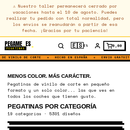
⚠
Nuestro taller permanecerá cerrado por
vacaciones hasta el 10 de agosto. Puedes
realizar tu pedido con total normalidad, pero
los envíos se reanudarán a partir de esa
fecha. ¡Gracias por tu paciencia!
PEGAME
ES
.
🇪🇸
0,00
ES
PEGATINAS
DE VINILO DE CORTE
◆
HECHO EN ESPAÑA
◆
ENVIO GRATUITO
MENOS COLOR. MÁS CARÁCTER.
Pegatinas de vinilo de corte en pequeño
formato y un solo color... las que ves en
todos los coches que tienen gusto.
PEGATINAS POR CATEGORÍA
VEHICULOS
19 categorías · 5301 diseños
NATURALEZA
435 DISEÑOS
→
MUSICA
578 DISEÑOS
→
DEPORTE
747 DISEÑOS
→