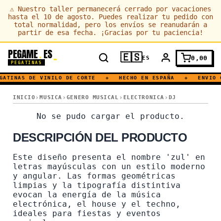
⚠
Nuestro taller permanecerá cerrado por vacaciones
hasta el 10 de agosto. Puedes realizar tu pedido con
total normalidad, pero los envíos se reanudarán a
partir de esa fecha. ¡Gracias por tu paciencia!
PEGAME
ES
.
🇪🇸
0,00
ES
PEGATINAS
GATINAS DE VINILO DE CORTE
◆
HECHO EN ESPAÑA
◆
ENVIO 
ZUL · HOUSE · FIESTA · TECHNO · DJ
INICIO
MUSICA
GENERO MUSICAL
ELECTRONICA
DJ
ZUL · HOUSE · FIESTA · TE
No se pudo cargar el producto.
DESCRIPCIÓN DEL PRODUCTO
Este diseño presenta el nombre 'zul' en
letras mayúsculas con un estilo moderno
y angular. Las formas geométricas
limpias y la tipografía distintiva
evocan la energía de la música
electrónica, el house y el techno,
ideales para fiestas y eventos