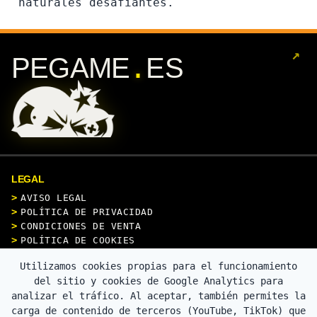
naturales desafiantes.
↗
.
PEGAME
ES
LEGAL
AVISO LEGAL
POLÍTICA DE PRIVACIDAD
CONDICIONES DE VENTA
POLÍTICA DE COOKIES
Utilizamos cookies propias para el funcionamiento
CONTACTO
del sitio y cookies de Google Analytics para
analizar el tráfico. Al aceptar, también permites la
carga de contenido de terceros (YouTube, TikTok) que