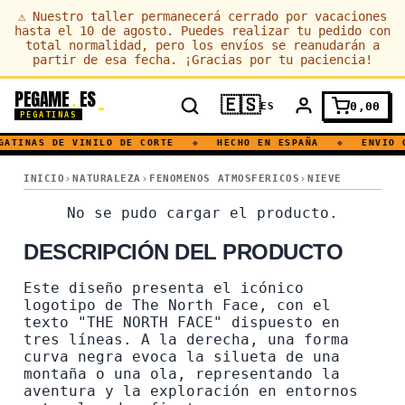
⚠
Nuestro taller permanecerá cerrado por vacaciones
hasta el 10 de agosto. Puedes realizar tu pedido con
total normalidad, pero los envíos se reanudarán a
partir de esa fecha. ¡Gracias por tu paciencia!
PEGAME
ES
.
🇪🇸
0,00
ES
PEGATINAS
ATINAS DE VINILO DE CORTE
◆
HECHO EN ESPAÑA
◆
ENVIO G
THE NORTH FACE · MONTAÑISMO · FRIO · ESQUI · NIEVE · MON
INICIO
NATURALEZA
FENOMENOS ATMOSFERICOS
NIEVE
THE NORTH FACE · MONTAÑI
No se pudo cargar el producto.
DESCRIPCIÓN DEL PRODUCTO
Este diseño presenta el icónico
logotipo de The North Face, con el
texto "THE NORTH FACE" dispuesto en
tres líneas. A la derecha, una forma
curva negra evoca la silueta de una
montaña o una ola, representando la
aventura y la exploración en entornos