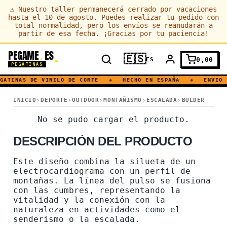
⚠
Nuestro taller permanecerá cerrado por vacaciones
hasta el 10 de agosto. Puedes realizar tu pedido con
total normalidad, pero los envíos se reanudarán a
partir de esa fecha. ¡Gracias por tu paciencia!
PEGAME
ES
.
🇪🇸
0,00
ES
PEGATINAS
GATINAS DE VINILO DE CORTE
◆
HECHO EN ESPAÑA
◆
ENVIO 
PULSO · SENDERISMO · BULDER · CORAZON · ALTURA · MONTAÑA
INICIO
DEPORTE
OUTDOOR
MONTAÑISMO
ESCALADA
BULDER
PULSO · SENDERISMO · BU
No se pudo cargar el producto.
DESCRIPCIÓN DEL PRODUCTO
Este diseño combina la silueta de un
electrocardiograma con un perfil de
montañas. La línea del pulso se fusiona
con las cumbres, representando la
vitalidad y la conexión con la
naturaleza en actividades como el
senderismo o la escalada.