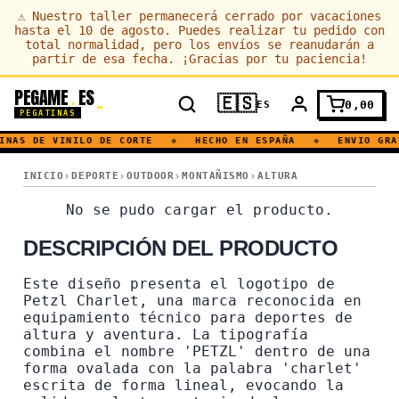
⚠
Nuestro taller permanecerá cerrado por vacaciones
hasta el 10 de agosto. Puedes realizar tu pedido con
total normalidad, pero los envíos se reanudarán a
partir de esa fecha. ¡Gracias por tu paciencia!
PEGAME
ES
.
🇪🇸
0,00
ES
PEGATINAS
INAS DE VINILO DE CORTE
◆
HECHO EN ESPAÑA
◆
ENVIO GRA
PETZL CHARLET · AVENTURA · NIEVE · ALTURA · MONTAÑA
INICIO
DEPORTE
OUTDOOR
MONTAÑISMO
ALTURA
PETZL CHARLET · AVENTUR
No se pudo cargar el producto.
DESCRIPCIÓN DEL PRODUCTO
Este diseño presenta el logotipo de
Petzl Charlet, una marca reconocida en
equipamiento técnico para deportes de
altura y aventura. La tipografía
combina el nombre 'PETZL' dentro de una
forma ovalada con la palabra 'charlet'
escrita de forma lineal, evocando la