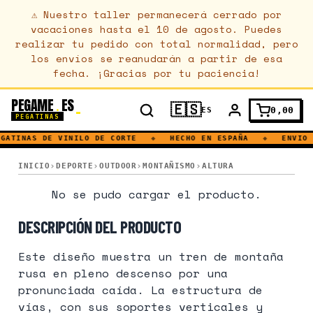
⚠
Nuestro taller permanecerá cerrado por
vacaciones hasta el 10 de agosto. Puedes
realizar tu pedido con total normalidad, pero
los envíos se reanudarán a partir de esa
fecha. ¡Gracias por tu paciencia!
PEGAME
ES
.
🇪🇸
0,00
ES
PEGATINAS
GATINAS DE VINILO DE CORTE
◆
HECHO EN ESPAÑA
◆
ENVIO 
MONTAÑA RUSA · DIVERTIDO · TREN · VELOCIDAD · ALTURA · M
INICIO
DEPORTE
OUTDOOR
MONTAÑISMO
ALTURA
MONTAÑA RUSA · DIVERTIDO · TREN · VE
No se pudo cargar el producto.
DESCRIPCIÓN DEL PRODUCTO
Este diseño muestra un tren de montaña
rusa en pleno descenso por una
pronunciada caída. La estructura de
vías, con sus soportes verticales y