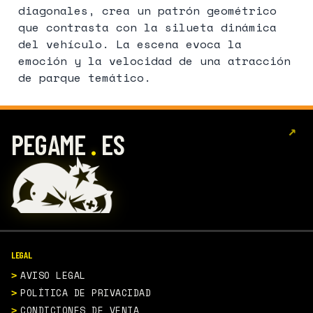
diagonales, crea un patrón geométrico
que contrasta con la silueta dinámica
del vehículo. La escena evoca la
emoción y la velocidad de una atracción
de parque temático.
↗
.
PEGAME
ES
LEGAL
AVISO LEGAL
POLÍTICA DE PRIVACIDAD
CONDICIONES DE VENTA