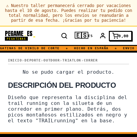
⚠
Nuestro taller permanecerá cerrado por vacaciones
hasta el 10 de agosto. Puedes realizar tu pedido con
total normalidad, pero los envíos se reanudarán a
partir de esa fecha. ¡Gracias por tu paciencia!
PEGAME
ES
.
🇪🇸
0,00
ES
PEGATINAS
GATINAS DE VINILO DE CORTE
◆
HECHO EN ESPAÑA
◆
ENVIO 
SKY RUNNING · TRAIL RUNNING · CORREDOR · CORRER · MONTAÑ
INICIO
DEPORTE
OUTDOOR
TRIATLON
CORRER
SKY RUNNING · TRAIL RUN
No se pudo cargar el producto.
DESCRIPCIÓN DEL PRODUCTO
Diseño que representa la disciplina del
trail running con la silueta de un
corredor en primer plano. Detrás, dos
picos montañosos estilizados en negro y
el texto "TRAILrunning" en la base.