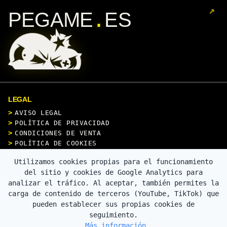
↗
.
PEGAME
ES
LEGAL
AVISO LEGAL
POLÍTICA DE PRIVACIDAD
CONDICIONES DE VENTA
POLÍTICA DE COOKIES
Utilizamos cookies propias para el funcionamiento
CONTACTO
del sitio y cookies de Google Analytics para
analizar el tráfico. Al aceptar, también permites la
carga de contenido de terceros (YouTube, TikTok) que
pueden establecer sus propias cookies de
PAGO SEGURO
seguimiento.
Más información