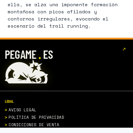
ella, se alza una imponente formación
montañosa con picos afilados y
contornos irregulares, evocando el
escenario del trail running.
↗
.
PEGAME
ES
LEGAL
AVISO LEGAL
POLÍTICA DE PRIVACIDAD
CONDICIONES DE VENTA
POLÍTICA DE COOKIES