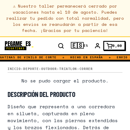
⚠
Nuestro taller permanecerá cerrado por
vacaciones hasta el 10 de agosto. Puedes
realizar tu pedido con total normalidad, pero
los envíos se reanudarán a partir de esa
fecha. ¡Gracias por tu paciencia!
PEGAME
ES
.
🇪🇸
0,00
ES
PEGATINAS
GATINAS DE VINILO DE CORTE
◆
HECHO EN ESPAÑA
◆
ENVIO 
SKY RUNNING · TRAIL RUNNING · CORREDOR · TIPOGRAFÍA SERI
INICIO
DEPORTE
OUTDOOR
TRIATLON
CORRER
SKY RUNNING · TRAIL RUNNING · CORRED
No se pudo cargar el producto.
DESCRIPCIÓN DEL PRODUCTO
Diseño que representa a una corredora
en silueta, capturada en pleno
movimiento, con las piernas extendidas
y los brazos flexionados. Detrás de