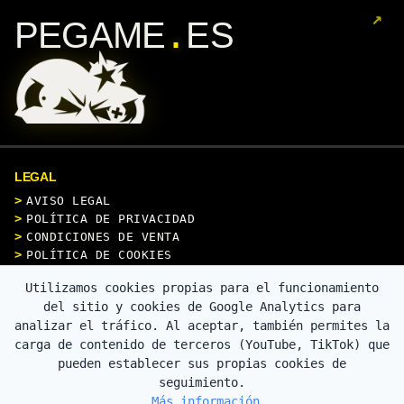
↗
.
PEGAME
ES
LEGAL
AVISO LEGAL
POLÍTICA DE PRIVACIDAD
CONDICIONES DE VENTA
POLÍTICA DE COOKIES
Utilizamos cookies propias para el funcionamiento
CONTACTO
del sitio y cookies de Google Analytics para
analizar el tráfico. Al aceptar, también permites la
carga de contenido de terceros (YouTube, TikTok) que
pueden establecer sus propias cookies de
PAGO SEGURO
seguimiento.
Más información