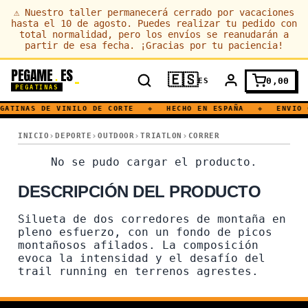
⚠
Nuestro taller permanecerá cerrado por vacaciones
hasta el 10 de agosto. Puedes realizar tu pedido con
total normalidad, pero los envíos se reanudarán a
partir de esa fecha. ¡Gracias por tu paciencia!
PEGAME
ES
.
🇪🇸
0,00
ES
PEGATINAS
GATINAS DE VINILO DE CORTE
◆
HECHO EN ESPAÑA
◆
ENVIO 
SKY RUNNING · TRAIL RUNNING · CORREDOR · CORRER · MONTAÑ
INICIO
DEPORTE
OUTDOOR
TRIATLON
CORRER
SKY RUNNING · TRAIL RUN
No se pudo cargar el producto.
DESCRIPCIÓN DEL PRODUCTO
Silueta de dos corredores de montaña en
pleno esfuerzo, con un fondo de picos
montañosos afilados. La composición
evoca la intensidad y el desafío del
trail running en terrenos agrestes.