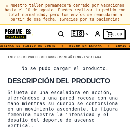
⚠
Nuestro taller permanecerá cerrado por vacaciones
hasta el 10 de agosto. Puedes realizar tu pedido con
total normalidad, pero los envíos se reanudarán a
partir de esa fecha. ¡Gracias por tu paciencia!
PEGAME
ES
.
🇪🇸
0,00
ES
PEGATINAS
ATINAS DE VINILO DE CORTE
◆
HECHO EN ESPAÑA
◆
ENVIO G
ESCALADA · MONTAÑA
INICIO
DEPORTE
OUTDOOR
MONTAÑISMO
ESCALADA
ESCALADA · MONTAÑA
No se pudo cargar el producto.
DESCRIPCIÓN DEL PRODUCTO
Silueta de una escaladora en acción,
aferrándose a una pared rocosa con una
mano mientras su cuerpo se contorsiona
en un movimiento ascendente. La figura
femenina muestra la intensidad y el
desafío del deporte de ascenso
vertical.