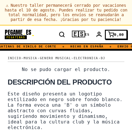
⚠
Nuestro taller permanecerá cerrado por vacaciones
hasta el 10 de agosto. Puedes realizar tu pedido con
total normalidad, pero los envíos se reanudarán a
partir de esa fecha. ¡Gracias por tu paciencia!
PEGAME
ES
.
🇪🇸
0,00
ES
PEGATINAS
ATINAS DE VINILO DE CORTE
◆
HECHO EN ESPAÑA
◆
ENVIO G
TECHNO · DJ
INICIO
MUSICA
GENERO MUSICAL
ELECTRONICA
DJ
TECHNO · DJ
No se pudo cargar el producto.
DESCRIPCIÓN DEL PRODUCTO
Este diseño presenta un logotipo
estilizado en negro sobre fondo blanco.
La forma evoca una 'B' o un símbolo
abstracto con curvas fluidas,
sugiriendo movimiento y dinamismo,
ideal para la cultura club y la música
electrónica.