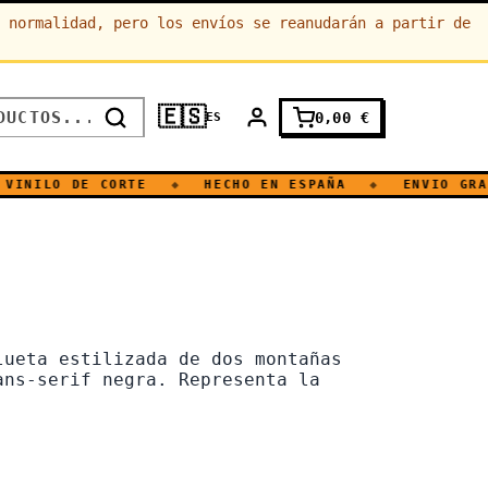
 normalidad, pero los envíos se reanudarán a partir de
🇪🇸
0,00
€
ES
INILO DE CORTE
◆
HECHO EN ESPAÑA
◆
ENVIO GRAT
lueta estilizada de dos montañas
ans-serif negra. Representa la