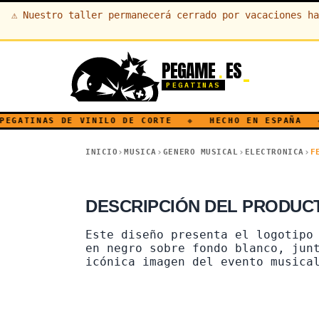
⚠
Nuestro taller permanecerá cerrado por vacaciones ha
PEGAME
ES
.
PEGATINAS
EGATINAS DE VINILO DE CORTE
◆
HECHO EN ESPAÑA
◆
INICIO
MUSICA
GENERO MUSICAL
ELECTRONICA
F
FESTIVAL · ELECTRO
DESCRIPCIÓN DEL PRODUC
Este diseño presenta el logotipo
en negro sobre fondo blanco, jun
icónica imagen del evento musica