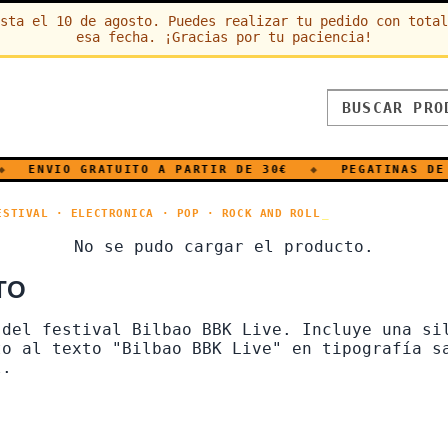
sta el 10 de agosto. Puedes realizar tu pedido con total
esa fecha. ¡Gracias por tu paciencia!
ENVIO GRATUITO A PARTIR DE 30€
◆
PEGATINAS DE V
ESTIVAL · ELECTRONICA · POP · ROCK AND ROLL
NICA · POP · ROCK AND ROLL
No se pudo cargar el producto.
TO
 del festival Bilbao BBK Live. Incluye una si
to al texto "Bilbao BBK Live" en tipografía s
l.