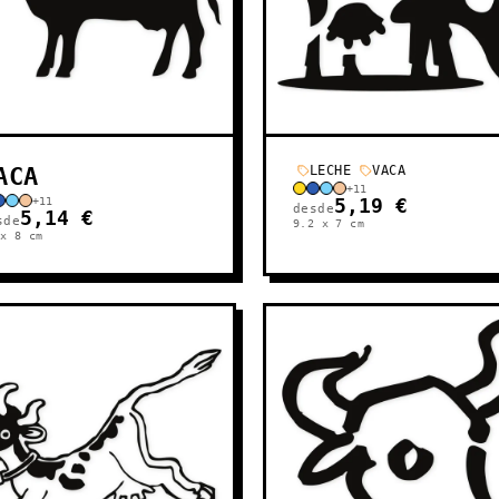
ACA
LECHE
VACA
+
11
+
11
5,19 €
desde
5,14 €
sde
9.2 x 7
cm
 x 8
cm