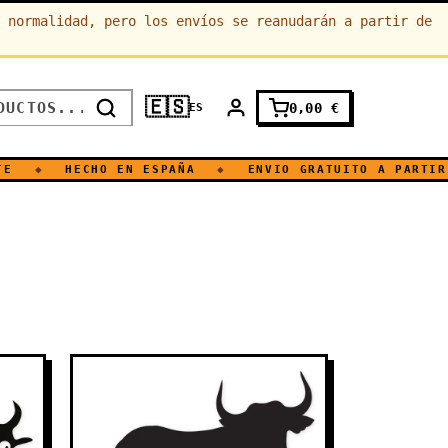
 normalidad, pero los envíos se reanudarán a partir de
🇪🇸
0,00
€
ES
◆
HECHO EN ESPAÑA
◆
ENVIO GRATUITO A PARTIR DE 