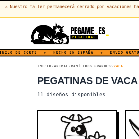
⚠
Nuestro taller permanecerá cerrado por vacaciones ha
PEGAME
ES
.
PEGATINAS
O DE CORTE
◆
HECHO EN ESPAÑA
◆
ENVIO GRATUITO 
INICIO
ANIMAL
MAMÍFEROS GRANDES
VACA
PEGATINAS DE VACA
11
diseños disponibles