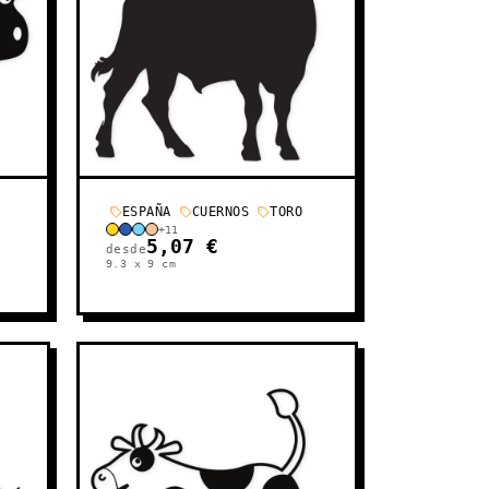
ESPAÑA
CUERNOS
TORO
+
11
5,07 €
desde
9.3 x 9
cm