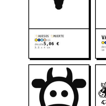
V
HUESOS
MUERTE
+
11
5,06 €
desde
de
9.9 x 4
cm
10