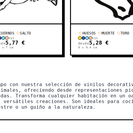
CUERNOS
SALTO
HUESOS
MUERTE
TORO
+
11
+
11
5,77 €
5,28 €
sde
desde
2 x 7
cm
9 x 9.4
cm
mpo con nuestra selección de vinilos decorati
nimales, ofreciendo desde representaciones pi
adas. Transforma cualquier habitación en un o
s versátiles creaciones. Son ideales para coc
estre o un guiño a la naturaleza.