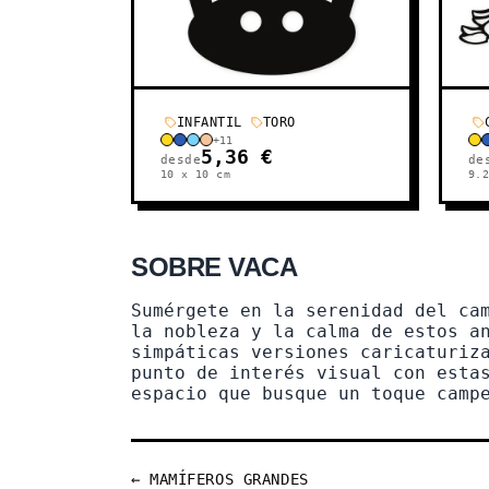
INFANTIL
TORO
+
11
5,36 €
desde
de
10 x 10
cm
9.
SOBRE VACA
Sumérgete en la serenidad del ca
la nobleza y la calma de estos a
simpáticas versiones caricaturiz
punto de interés visual con esta
espacio que busque un toque camp
← MAMÍFEROS GRANDES