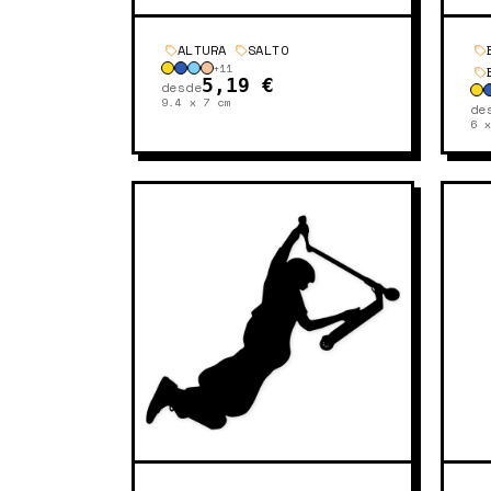
ALTURA
SALTO
+
11
5,19 €
desde
9.4 x 7
cm
de
6 