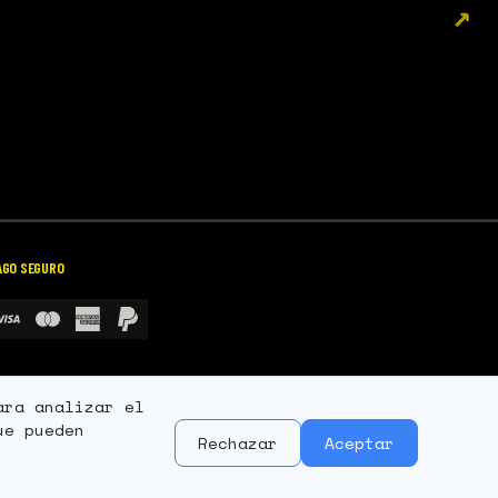
↗
AGO SEGURO
ara analizar el
ue pueden
Rechazar
Aceptar