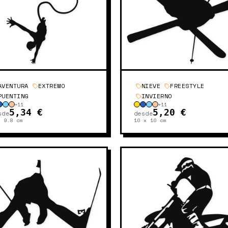
AVENTURA
EXTREMO
NIEVE
FREESTYLE
PUENTING
INVIERNO
+
11
+
11
5,34 €
5,20 €
sde
desde
x 9.8
cm
10 x 10
cm