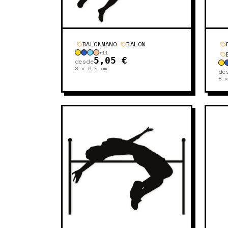
BALONMANO
BALON
+
11
5,05 €
desde
8 x 9.5
cm
de
8 