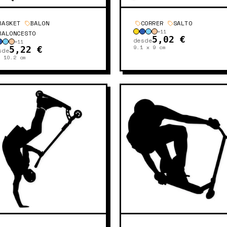
BASKET
BALON
CORRER
SALTO
+
11
BALONCESTO
5,02 €
desde
+
11
9.1 x 9
cm
5,22 €
sde
x 10.2
cm