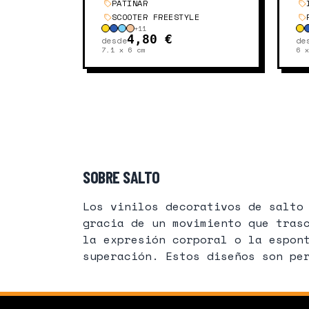
PATINAR
SCOOTER FREESTYLE
+
11
4,80 €
desde
de
7.1 x 6
cm
6 
SOBRE SALTO
Los vinilos decorativos de salto
gracia de un movimiento que tras
la expresión corporal o la espon
superación. Estos diseños son pe