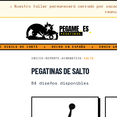
⚠
Nuestro taller permanecerá cerrado por vaca
reanu
PEGAME
ES
.
PEGATINAS
O DE CORTE
◆
HECHO EN ESPAÑA
◆
ENVIO GRATUITO
INICIO
DEPORTE
ACROBATICO
SALTO
PEGATINAS DE SALTO
84
diseños disponibles