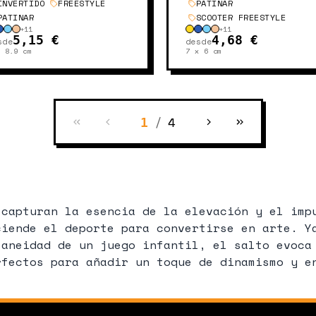
INVERTIDO
FREESTYLE
PATINAR
PATINAR
SCOOTER FREESTYLE
+
11
+
11
5,15 €
4,68 €
sde
desde
x 8.9
cm
7 x 6
cm
/
4
1
 capturan la esencia de la elevación y el imp
ciende el deporte para convertirse en arte. Y
taneidad de un juego infantil, el salto evoca
rfectos para añadir un toque de dinamismo y e