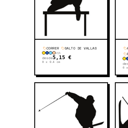
CORRER
SALTO DE VALLAS
+
11
5,15 €
desde
8 x 9.4
cm
de
6 