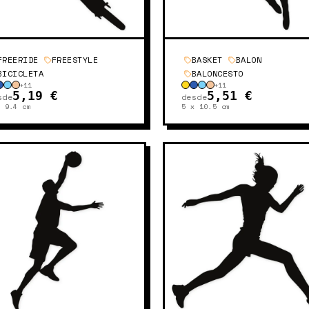
FREERIDE
FREESTYLE
BASKET
BALON
BICICLETA
BALONCESTO
+
11
+
11
5,19 €
5,51 €
sde
desde
x 9.4
cm
5 x 10.5
cm