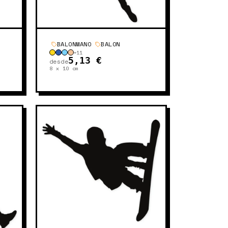
BALONMANO
BALON
+
11
5,13 €
desde
8 x 10
cm