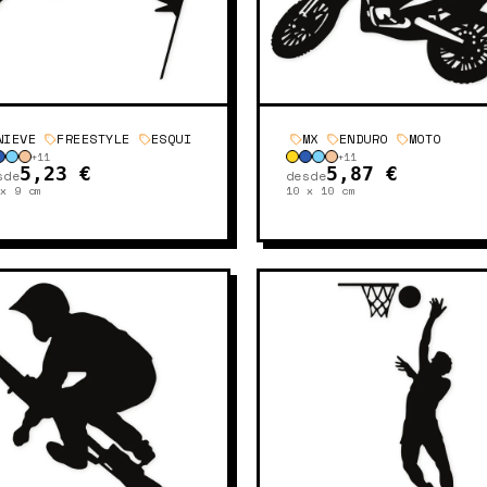
NIEVE
FREESTYLE
ESQUI
MX
ENDURO
MOTO
+
11
+
11
5,23 €
5,87 €
sde
desde
 x 9
cm
10 x 10
cm