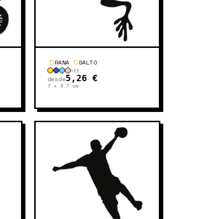
RANA
SALTO
+
11
5,26 €
desde
7 x 9.7
cm