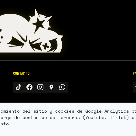
CONTACTO
P
namiento del sitio y cookies de Google Analytics p
carga de contenido de terceros (YouTube, TikTok) q
ento.
© 2026