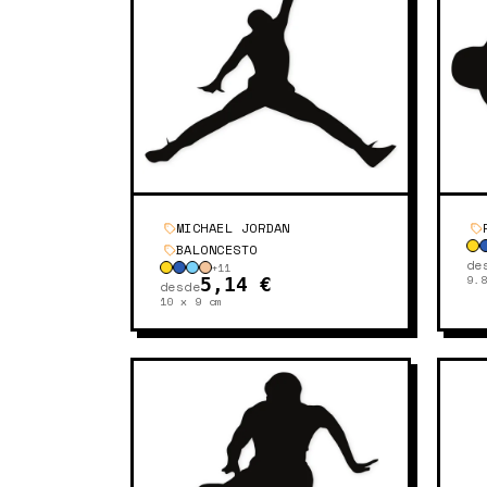
MICHAEL JORDAN
BALONCESTO
de
+
11
9.
5,14 €
desde
10 x 9
cm