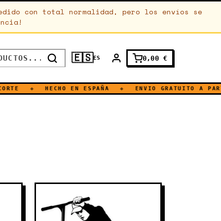
edido con total normalidad, pero los envíos se
encia!
🇪🇸
0,00
€
ES
◆
HECHO EN ESPAÑA
◆
ENVIO GRATUITO A PARTIR DE