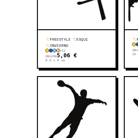
FREESTYLE
ESQUI
INVIERNO
de
+
11
10
5,06 €
desde
9.6 x 8
cm