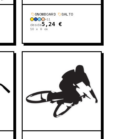
SNOWBOARD
SALTO
+
11
5,24 €
desde
10 x 9
cm