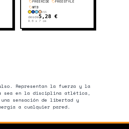
FREERIDE
FREESTYLE
MTB
+
11
5,28 €
desde
9.6 x 7
cm
ulso. Representan la fuerza y la
a sea en la disciplina atlética,
 una sensación de libertad y
nergía a cualquier pared.