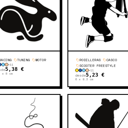
RACING
TUNING
MOTOR
RODILLERAS
CASCO
+
11
SCOOTER FREESTYLE
5,38 €
sde
+
11
8 x 8
cm
5,23 €
desde
6 x 8.3
cm