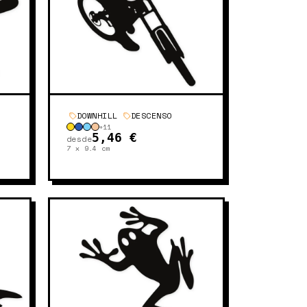
DOWNHILL
DESCENSO
+
11
5,46 €
desde
7 x 9.4
cm