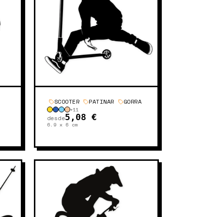
SCOOTER
PATINAR
GORRA
+
11
5,08 €
desde
6.9 x 6
cm