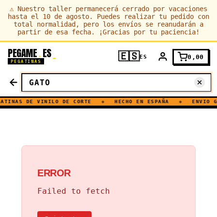
⚠
Nuestro taller permanecerá cerrado por vacaciones
hasta el 10 de agosto. Puedes realizar tu pedido con
total normalidad, pero los envíos se reanudarán a
partir de esa fecha. ¡Gracias por tu paciencia!
PEGAME
ES
.
🇪🇸
0,00
ES
PEGATINAS
TINAS DE VINILO DE CORTE
◆
HECHO EN ESPAÑA
◆
ENVIO GR
ERROR
Failed to fetch