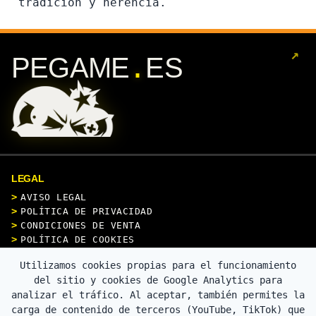
tradición y herencia.
↗
.
PEGAME
ES
LEGAL
AVISO LEGAL
POLÍTICA DE PRIVACIDAD
CONDICIONES DE VENTA
POLÍTICA DE COOKIES
Utilizamos cookies propias para el funcionamiento
CONTACTO
del sitio y cookies de Google Analytics para
analizar el tráfico. Al aceptar, también permites la
carga de contenido de terceros (YouTube, TikTok) que