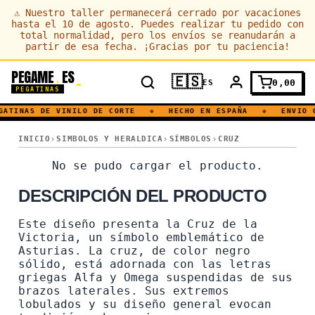
⚠
Nuestro taller permanecerá cerrado por vacaciones
hasta el 10 de agosto. Puedes realizar tu pedido con
total normalidad, pero los envíos se reanudarán a
partir de esa fecha. ¡Gracias por tu paciencia!
PEGAME
ES
.
🇪🇸
0,00
ES
PEGATINAS
ATINAS DE VINILO DE CORTE
◆
HECHO EN ESPAÑA
◆
ENVIO G
VICTORIA · ASTURIAS · BANDERA · REGIONAL · CRUZ
INICIO
SIMBOLOS Y HERALDICA
SÍMBOLOS
CRUZ
VICTORIA · ASTURIAS · BA
No se pudo cargar el producto.
DESCRIPCIÓN DEL PRODUCTO
Este diseño presenta la Cruz de la
Victoria, un símbolo emblemático de
Asturias. La cruz, de color negro
sólido, está adornada con las letras
griegas Alfa y Omega suspendidas de sus
brazos laterales. Sus extremos
lobulados y su diseño general evocan