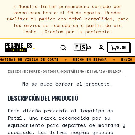
⚠
Nuestro taller permanecerá cerrado por
vacaciones hasta el 10 de agosto. Puedes
realizar tu pedido con total normalidad, pero
los envíos se reanudarán a partir de esa
fecha. ¡Gracias por tu paciencia!
PEGAME
ES
.
🇪🇸
0,00
ES
PEGATINAS
GATINAS DE VINILO DE CORTE
◆
HECHO EN ESPAÑA
◆
ENVIO 
PETZL · AVENTURA · BULDER · ALTURA · MONTAÑA
INICIO
DEPORTE
OUTDOOR
MONTAÑISMO
ESCALADA
BULDER
PETZL · AVENTURA · BULDER · ALTURA 
No se pudo cargar el producto.
DESCRIPCIÓN DEL PRODUCTO
Este diseño presenta el logotipo de
Petzl, una marca reconocida por su
equipamiento para deportes de montaña y
escalada. Las letras negras gruesas