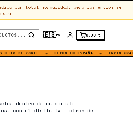
edido con total normalidad, pero los envíos se
encia!
🇪🇸
0,00
€
ES
INILO DE CORTE
◆
HECHO EN ESPAÑA
◆
ENVIO GRATU
untas dentro de un círculo.
las, con el distintivo patrón de