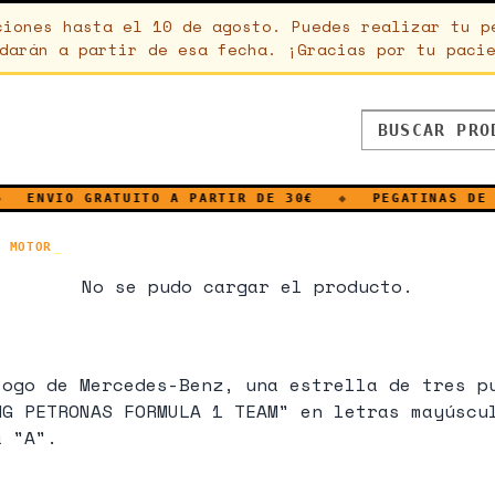
ciones hasta el 10 de agosto. Puedes realizar tu p
darán a partir de esa fecha. ¡Gracias por tu paci
ENVIO GRATUITO A PARTIR DE 30€
◆
PEGATINAS DE V
· MOTOR
No se pudo cargar el producto.
logo de Mercedes-Benz, una estrella de tres p
MG PETRONAS FORMULA 1 TEAM" en letras mayúscu
a "A".