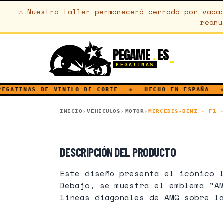
⚠
Nuestro taller permanecerá cerrado por vaca
reanu
PEGAME
ES
.
PEGATINAS
GATINAS DE VINILO DE CORTE
◆
HECHO EN ESPAÑA
◆
INICIO
VEHICULOS
MOTOR
MERCEDES-BENZ · F1 
MERCEDES-BENZ · F1 · MOTOR
DESCRIPCIÓN DEL PRODUCTO
Este diseño presenta el icónico 
Debajo, se muestra el emblema "A
líneas diagonales de AMG sobre l