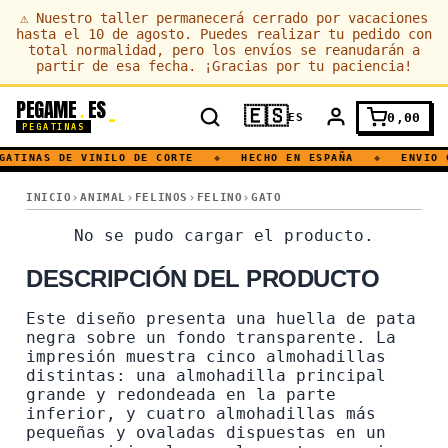
⚠
Nuestro taller permanecerá cerrado por vacaciones
hasta el 10 de agosto. Puedes realizar tu pedido con
total normalidad, pero los envíos se reanudarán a
partir de esa fecha. ¡Gracias por tu paciencia!
PEGAME
ES
.
🇪🇸
0,00
ES
PEGATINAS
GATINAS DE VINILO DE CORTE
◆
HECHO EN ESPAÑA
◆
ENVIO 
HUELLA · PERROS · GATO
INICIO
ANIMAL
FELINOS
FELINO
GATO
HUELLA · PERROS · GATO
No se pudo cargar el producto.
DESCRIPCIÓN DEL PRODUCTO
Este diseño presenta una huella de pata
negra sobre un fondo transparente. La
impresión muestra cinco almohadillas
distintas: una almohadilla principal
grande y redondeada en la parte
inferior, y cuatro almohadillas más
pequeñas y ovaladas dispuestas en un