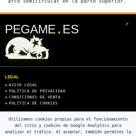
arco semicircular en la parte superior.
↗
.
PEGAME
ES
LEGAL
AVISO LEGAL
POLÍTICA DE PRIVACIDAD
CONDICIONES DE VENTA
POLÍTICA DE COOKIES
CONTACTO
Utilizamos cookies propias para el funcionamiento
del sitio y cookies de Google Analytics para
analizar el tráfico. Al aceptar, también permites la