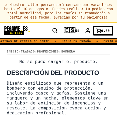
⚠
Nuestro taller permanecerá cerrado por vacaciones
hasta el 10 de agosto. Puedes realizar tu pedido con
total normalidad, pero los envíos se reanudarán a
partir de esa fecha. ¡Gracias por tu paciencia!
PEGAME
ES
.
🇪🇸
0,00
ES
PEGATINAS
ATINAS DE VINILO DE CORTE
◆
HECHO EN ESPAÑA
◆
ENVIO G
HACHA · BOMBERO · FUEGO
INICIO
TRABAJO
PROFESIONES
BOMBERO
HACHA · BOMBERO · FUEG
No se pudo cargar el producto.
DESCRIPCIÓN DEL PRODUCTO
Diseño estilizado que representa a un
bombero con equipo de protección,
incluyendo casco y gafas. Sostiene una
manguera y un hacha, elementos clave en
su labor de extinción de incendios y
rescate. La composición evoca acción y
dedicación profesional.