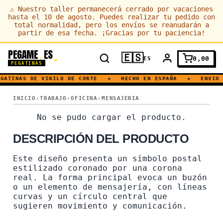
⚠
Nuestro taller permanecerá cerrado por vacaciones
hasta el 10 de agosto. Puedes realizar tu pedido con
total normalidad, pero los envíos se reanudarán a
partir de esa fecha. ¡Gracias por tu paciencia!
PEGAME
ES
.
🇪🇸
0,00
ES
PEGATINAS
GATINAS DE VINILO DE CORTE
◆
HECHO EN ESPAÑA
◆
ENVIO 
BUZON · MENSAJERIA · POSTAL · CORREOS · SIMBOLOS Y HERAL
INICIO
TRABAJO
OFICINA
MENSAJERIA
BUZON · MENSAJERIA · PO
No se pudo cargar el producto.
DESCRIPCIÓN DEL PRODUCTO
Este diseño presenta un símbolo postal
estilizado coronado por una corona
real. La forma principal evoca un buzón
o un elemento de mensajería, con líneas
curvas y un círculo central que
sugieren movimiento y comunicación.