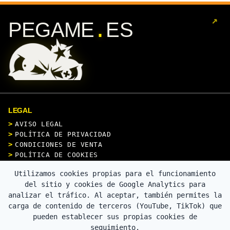
↗
.
PEGAME
ES
LEGAL
AVISO LEGAL
POLÍTICA DE PRIVACIDAD
CONDICIONES DE VENTA
POLÍTICA DE COOKIES
Utilizamos cookies propias para el funcionamiento
CONTACTO
del sitio y cookies de Google Analytics para
analizar el tráfico. Al aceptar, también permites la
carga de contenido de terceros (YouTube, TikTok) que
pueden establecer sus propias cookies de
PAGO SEGURO
seguimiento.