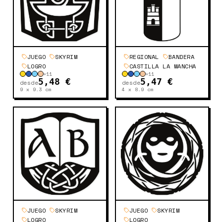
JUEGO
SKYRIM
REGIONAL
BANDERA
LOGRO
CASTILLA LA MANCHA
+
11
+
11
5,48 €
5,47 €
desde
desde
9 x 9.3
cm
4 x 8.9
cm
JUEGO
SKYRIM
JUEGO
SKYRIM
LOGRO
LOGRO