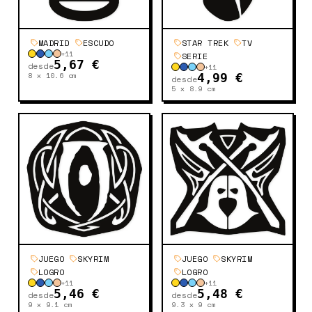
MADRID
ESCUDO
STAR TREK
TV
+
11
SERIE
5,67 €
desde
+
11
8 x 10.6
cm
4,99 €
desde
5 x 8.9
cm
JUEGO
SKYRIM
JUEGO
SKYRIM
LOGRO
LOGRO
+
11
+
11
5,46 €
5,48 €
desde
desde
9 x 9.1
cm
9.3 x 9
cm