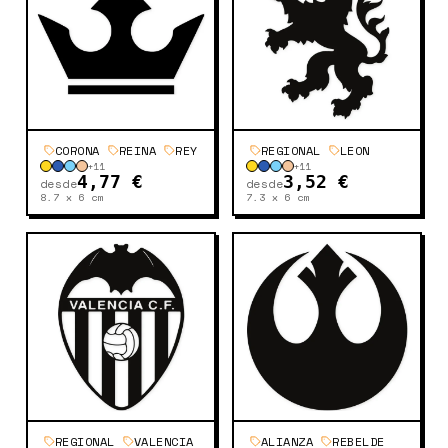
CORONA
REINA
REY
REGIONAL
LEON
+
11
+
11
4,77 €
3,52 €
desde
desde
8.7 x 6
cm
7.3 x 6
cm
REGIONAL
VALENCIA
ALIANZA
REBELDE