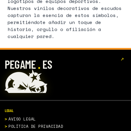
logotipos de equipos deportivos.
Nuestros vinilos decorativos de escudos
capturan la esencia de estos símbolos,
permitiéndote añadir un toque de
historia, orgullo o afiliación a
cualquier pared.
↗
.
PEGAME
ES
LEGAL
AVISO LEGAL
POLÍTICA DE PRIVACIDAD