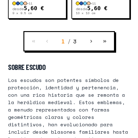
+
11
+
11
5,60 €
5,60 €
desde
desde
9 x 9.5
cm
10 x 10
cm
/
3
1
SOBRE ESCUDO
Los escudos son potentes símbolos de
protección, identidad y pertenencia,
con una rica historia que se remonta a
la heráldica medieval. Estos emblemas,
a menudo representados con formas
geométricas claras y colores
distintivos, han evolucionado para
incluir desde blasones familiares hasta