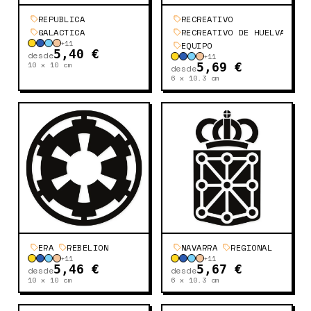
REPUBLICA
RECREATIVO
GALACTICA
RECREATIVO DE HUELVA
+
11
EQUIPO
5,40 €
desde
+
11
10 x 10
cm
5,69 €
desde
6 x 10.3
cm
ERA
REBELION
NAVARRA
REGIONAL
+
11
+
11
5,46 €
5,67 €
desde
desde
10 x 10
cm
6 x 10.3
cm