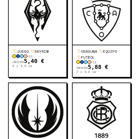
JUEGO
SKYRIM
OSASUNA
EQUIPO
+
11
FUTBOL
5,40 €
desde
+
11
5 x 9.5
cm
5,88 €
desde
7 x 9.4
cm