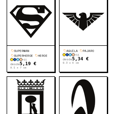
SUPERMAN
AGUILA
PAJARO
+
11
SUPERHEROE
HEROE
5,34 €
desde
+
11
9.3 x 4
cm
5,19 €
desde
9.1 x 7
cm