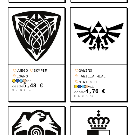
JUEGO
SKYRIM
GAMING
LOGRO
FAMILIA REAL
+
11
NINTENDO
5,48 €
desde
+
11
9 x 9.2
cm
4,76 €
desde
8.4 x 5
cm