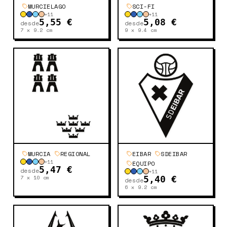
MURCIELAGO
SCI-FI
+
11
+
11
5,55 €
5,08 €
desde
desde
7 x 9.2
cm
9 x 9.4
cm
MURCIA
REGIONAL
EIBAR
SDEIBAR
+
11
EQUIPO
5,47 €
desde
+
11
7 x 10
cm
5,40 €
desde
6 x 9.2
cm