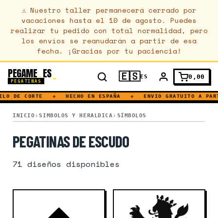
⚠
Nuestro taller permanecerá cerrado por
vacaciones hasta el 10 de agosto. Puedes
realizar tu pedido con total normalidad, pero
los envíos se reanudarán a partir de esa
fecha. ¡Gracias por tu paciencia!
PEGAME
ES
.
🇪🇸
0,00
ES
PEGATINAS
DE CORTE
◆
HECHO EN ESPAÑA
◆
ENVIO GRATUITO A PARTIR 
ESCUDO
INICIO
SIMBOLOS Y HERALDICA
SÍMBOLOS
PEGATINAS DE ESCUDO
71
diseños disponibles