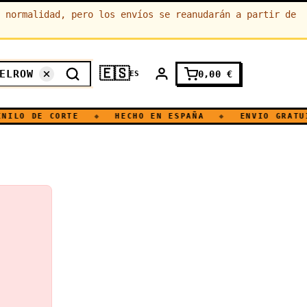
 normalidad, pero los envíos se reanudarán a partir de
🇪🇸
0,00
€
ES
LO DE CORTE
◆
HECHO EN ESPAÑA
◆
ENVIO GRATUITO