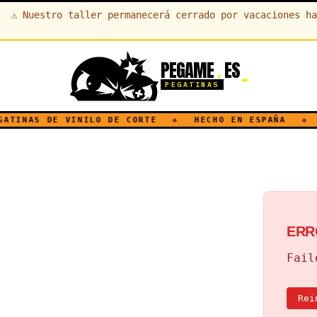
⚠
Nuestro taller permanecerá cerrado por vacaciones ha
PEGAME
ES
.
PEGATINAS
INAS DE VINILO DE CORTE
◆
HECHO EN ESPAÑA
◆
E
ERR
Fail
Rei