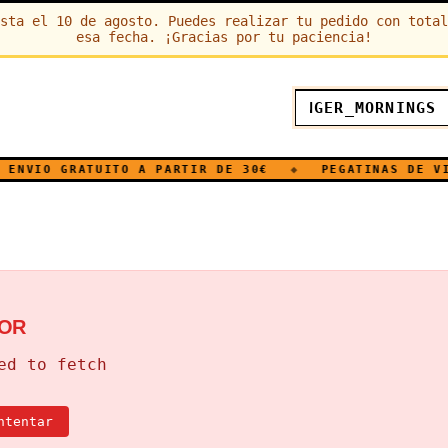
sta el 10 de agosto. Puedes realizar tu pedido con total
esa fecha. ¡Gracias por tu paciencia!
NVIO GRATUITO A PARTIR DE 30€
◆
PEGATINAS DE VINI
OR
ed to fetch
ntentar