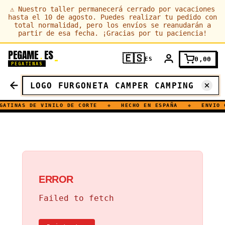
⚠
Nuestro taller permanecerá cerrado por vacaciones
hasta el 10 de agosto. Puedes realizar tu pedido con
total normalidad, pero los envíos se reanudarán a
partir de esa fecha. ¡Gracias por tu paciencia!
PEGAME
ES
.
🇪🇸
0,00
ES
PEGATINAS
ATINAS DE VINILO DE CORTE
◆
HECHO EN ESPAÑA
◆
ENVIO G
ERROR
Failed to fetch